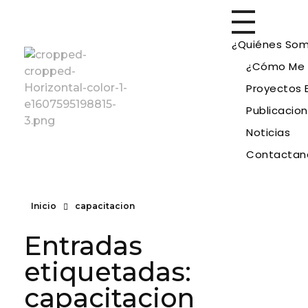
¿Quiénes So
¿Cómo Me I
Proyectos 
Publicacio
Noticias
Fundación Vencer
Contactan
Inicio
capacitacion
Entradas
etiquetadas:
capacitacion