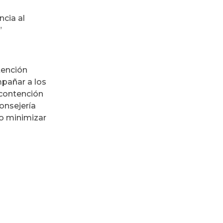
ncia al
”
tención
mpañar a los
 contención
consejería
 o minimizar