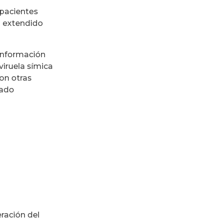
/pacientes
o extendido
 información
viruela símica
on otras
tado
ración del