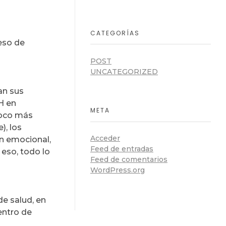
CATEGORÍAS
eso de
POST
UNCATEGORIZED
an sus
H en
META
poco más
), los
Acceder
n emocional,
Feed de entradas
 eso, todo lo
Feed de comentarios
WordPress.org
e salud, en
entro de