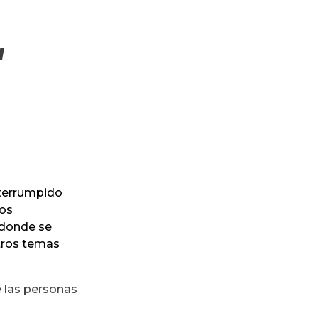
a
nterrumpido
los
 donde se
tros temas
 las personas