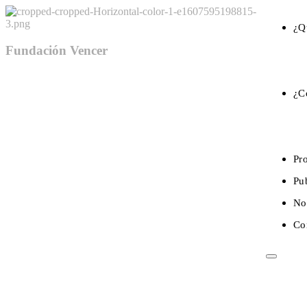
¿Q
Fundación Vencer
¿C
Pr
Pu
No
Co