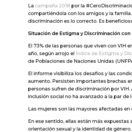
La
campaña 2018
por la #CeroDiscriminació
compartiéndola con los amigos y la familia.
discriminación es lo correcto. Es beneficio
Situación de Estigma y Discriminación con
El 73% de las personas que viven con VIH e
año, según arrojo el
Índice de Estigma y Di
de Poblaciones de Naciones Unidas (UNFPA
El informe visibiliza los desafíos y las con
aumento. Persisten importantes brechas en 
personas sufren de discriminación por VIH. A
inclusión social no ha avanzado a la par de 
Las mujeres son las mayores afectadas en c
En ese sentido, ellas están más expuestas a
orientación sexual y la identidad de género.